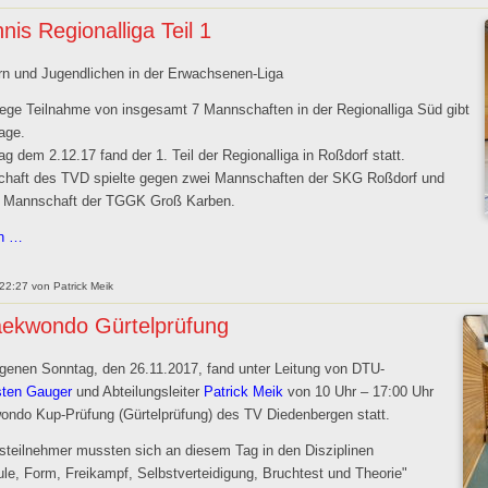
nis Regionalliga Teil 1
rn und Jugendlichen in der Erwachsenen-Liga
rege Teilnahme von insgesamt 7 Mannschaften in der Regionalliga Süd gibt
age.
 dem 2.12.17 fand der 1. Teil der Regionalliga in Roßdorf statt.
haft des TVD spielte gegen zwei Mannschaften der SKG Roßdorf und
e Mannschaft der TGGK Groß Karben.
Ringtennis
en …
Regionalliga
Teil
 22:27
von
Patrick Meik
1
ekwondo Gürtelprüfung
enen Sonntag, den 26.11.2017, fand unter Leitung von DTU-
sten Gauger
und Abteilungsleiter
Patrick Meik
von 10 Uhr – 17:00 Uhr
ondo Kup-Prüfung (Gürtelprüfung) des TV Diedenbergen statt.
steilnehmer mussten sich an diesem Tag in den Disziplinen
le, Form, Freikampf, Selbstverteidigung, Bruchtest und Theorie"