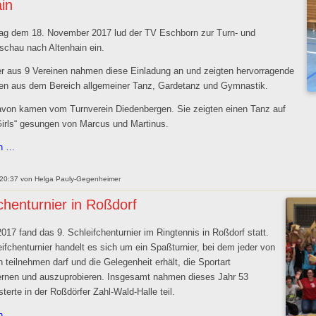
in
Teams
g dem 18. November 2017 lud der TV Eschborn zur Turn- und
chau nach Altenhain ein.
er aus 9 Vereinen nahmen diese Einladung an und zeigten hervorragende
en aus dem Bereich allgemeiner Tanz, Gardetanz und Gymnastik.
avon kamen vom Turnverein Diedenbergen. Sie zeigten einen Tanz auf
Girls“ gesungen von Marcus und Martinus.
Powerkids
en …
bei
der
 20:37
von
Helga Pauly-Gegenheimer
Turn-
chenturnier in Roßdorf
und
Gymnastikschau
017 fand das 9. Schleifchenturnier im Ringtennis in Roßdorf statt.
in
ifchenturnier handelt es sich um ein Spaßturnier, bei dem jeder von
Altenhain
 teilnehmen darf und die Gelegenheit erhält, die Sportart
rnen und auszuprobieren. Insgesamt nahmen dieses Jahr 53
terte in der Roßdörfer Zahl-Wald-Halle teil.
Schleifchenturnier
en …