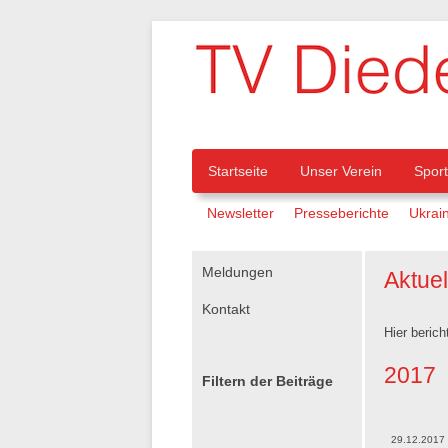
Navigation
Startseite
Unser Verein
Spor
Navigation
Newsletter
Presseberichte
Ukrain
überspringen
überspringen
Navigation
Meldungen
Aktue
überspringen
Kontakt
Hier berich
2017
Filtern der Beiträge
29.12.2017