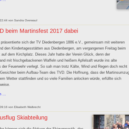
in
Roßdorf
 22:44
von
Sandra Overwaul
D beim Martinsfest 2017 dabei
ll präsentierte sich der TV Diedenbergen 1886 e.V., gemeinsam mit weiteren
nd den Kindertagesstätten aus Diedenbergen, am vergangenen Freitag beim
t auf dem Kirchplatz. Dieses Jahr hatte der Verein Glück, denn der
and mit frischgebackenen Waffeln und heißem Apfelsaft wurde ins alte
 der Feuerwehr verlegt. So sah man trotz Kälte, Wind und Regen doch recht
 Gesichter beim Aufbau-Team des TVD. Die Hoffnung, dass der Martinsumzu
em Wetter stattfinden und so viele Familien anlocken würde, erfüllte sich
weise.
Der
en …
TVD
beim
 09:16
von
Elisabeth Walbrecht
Martinsfest
usflug Skiabteilung
2017
dabei