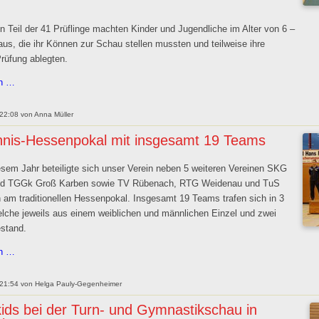
n Teil der 41 Prüflinge machten Kinder und Jugendliche im Alter von 6 –
aus, die ihr Können zur Schau stellen mussten und teilweise ihre
Prüfung ablegten.
TVD
en …
Taekwondo
Gürtelprüfung
 22:08
von
Anna Müller
nnis-Hessenpokal mit insgesamt 19 Teams
esem Jahr beteiligte sich unser Verein neben 5 weiteren Vereinen SKG
nd TGGk Groß Karben sowie TV Rübenach, RTG Weidenau und TuS
am traditionellen Hessenpokal. Insgesamt 19 Teams trafen sich in 3
lche jeweils aus einem weiblichen und männlichen Einzel und zwei
stand.
Ringtennis-
en …
Hessenpokal
mit
 21:54
von
Helga Pauly-Gegenheimer
insgesamt
ids bei der Turn- und Gymnastikschau in
19