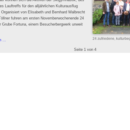
er können sich die Aktiven der Skigymnastik, des
s Lauftreffs für den alljährlichen Kulturausflug
. Organisiert von Elisabeth und Bernhard Walbrecht
Töllner fuhren am ersten Novemberwochenende 24
ur Grube Fortuna, einem Besucherbergwerk unweit
24 zufriedene, kulturbe
Kulturausflug
en …
Skiabteilung
Seite 1 von 4