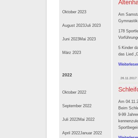
Altenha
Oktober 2023
Am Samsta
Gymnastiks
August 2023
Juli 2023
178 Sportl
Vorführung
Juni 2023
Mai 2023
5 Kinder d
März 2023
das Lied „
Weiterles
2022
26.11.2017
Schleif
Oktober 2022
Am 04.11.2
September 2022
Beim Schle
9-99 Jahren
Juli 2022
Mai 2022
kennenzule
Sportbegeis
April 2022
Januar 2022
Weiterles