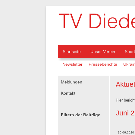
Navigation
Startseite
Unser Verein
Spor
Navigation
Newsletter
Presseberichte
Ukrain
überspringen
überspringen
Navigation
Meldungen
Aktue
überspringen
Kontakt
Hier berich
Juni 
Filtern der Beiträge
10.06.2020