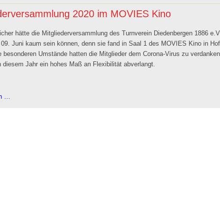
ederversammlung 2020 im MOVIES Kino
cher hätte die Mitgliederversammlung des Turnverein Diedenbergen 1886 e.
09. Juni kaum sein können, denn sie fand in Saal 1 des MOVIES Kino in Ho
se besonderen Umstände hatten die Mitglieder dem Corona-Virus zu verdanken
n diesem Jahr ein hohes Maß an Flexibilität abverlangt.
Mitgliederversammlung
en …
2020
im
MOVIES
Kino