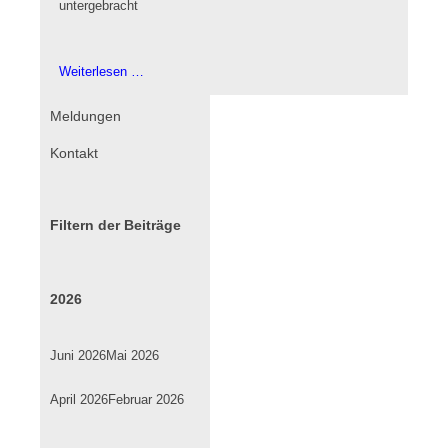
untergebracht.
Alles
Weiterlesen …
neu
macht
Navigation
Meldungen
der
überspringen
Kontakt
Oktober
Filtern der Beiträge
2026
Juni 2026
Mai 2026
April 2026
Februar 2026