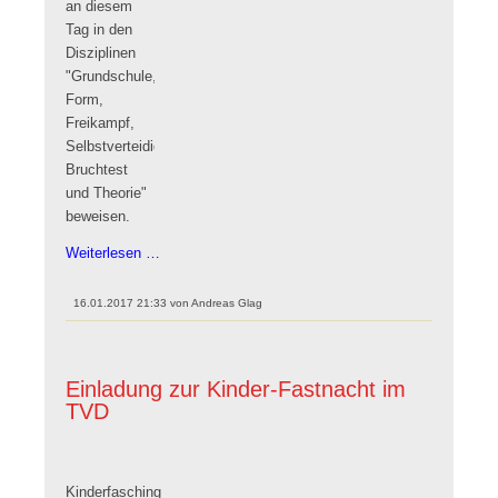
an diesem
Tag in den
Disziplinen
"Grundschule,
Form,
Freikampf,
Selbstverteidigung,
Bruchtest
und Theorie"
beweisen.
Erste
Weiterlesen …
Kup-
Prüfung
16.01.2017 21:33
von
Andreas Glag
dieses
Jahres
Einladung zur Kinder-Fastnacht im
TVD
Kinderfasching