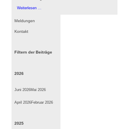
Einladung
Weiterlesen …
zur
Kinder-
Navigation
Meldungen
Fastnacht
überspringen
Kontakt
im
TVD
Filtern der Beiträge
2026
Juni 2026
Mai 2026
April 2026
Februar 2026
2025