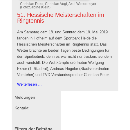
Christian Peter, Christian Vogt, Axel Wintermeyer
(Foto:Sabine Klein)
51. Hessische Meisterschaften im
Ringtennis
Am Samstag dem 18. und Sonntag dem 19. Mai 2019
fanden in Hofheim auf dem Sportpark Heide die
Hessischen Meisterschaften im Ringtennis statt. Das
Wetter brachte an beiden Tagen beste Bedingungen für
den Spielbetrieb, denn es war nicht nur trocken, sondern
auch windstill. Die Wettkämpfe eröffneten Wolfgang
Exner (1. Stadtrat), Andreas Hegeler (Stadtverordneten-
Vorsteher) und TVD-Vorstandssprecher Christian Peter.
51.
Weiterlesen …
Hessische
Meisterschaften
Navigation
Meldungen
im
überspringen
Kontakt
Ringtennis
Filtern der Beiträge