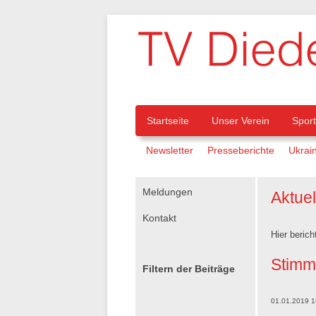
Navigation
Startseite
Unser Verein
Spor
Navigation
Newsletter
Presseberichte
Ukrain
überspringen
überspringen
Navigation
Meldungen
Aktue
überspringen
Kontakt
Hier berich
Stimm
Filtern der Beiträge
01.01.2019 1