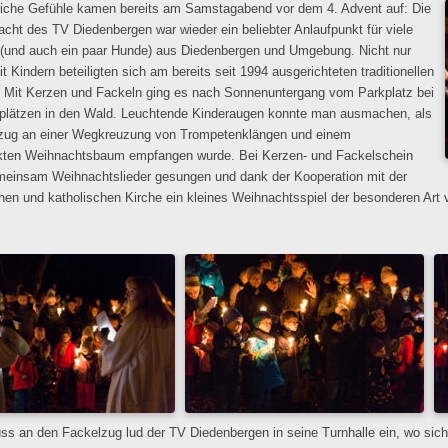
iche Gefühle kamen bereits am Samstagabend vor dem 4. Advent auf: Die
cht des TV Diedenbergen war wieder ein beliebter Anlaufpunkt für viele
und auch ein paar Hunde) aus Diedenbergen und Umgebung. Nicht nur
t Kindern beteiligten sich am bereits seit 1994 ausgerichteten traditionellen
. Mit Kerzen und Fackeln ging es nach Sonnenuntergang vom Parkplatz bei
plätzen in den Wald. Leuchtende Kinderaugen konnte man ausmachen, als
zug an einer Wegkreuzung von Trompetenklängen und einem
ten Weihnachtsbaum empfangen wurde. Bei Kerzen- und Fackelschein
einsam Weihnachtslieder gesungen und dank der Kooperation mit der
hen und katholischen Kirche ein kleines Weihnachtsspiel der besonderen Art v
ss an den Fackelzug lud der TV Diedenbergen in seine Turnhalle ein, wo sich 